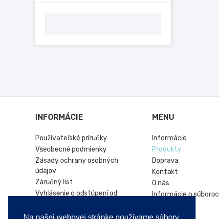
INFORMÁCIE
MENU
Používateľské príručky
Informácie
Všeobecné podmienky
Produkty
Zásady ochrany osobných
Doprava
údajov
Kontakt
Záručný list
O nás
Vyhlásenie o odstúpení od
Informácie o súboroc
zmluvy
Hírek
Online platforma riešenia sporov
Na našej webovej stránke používame súbory