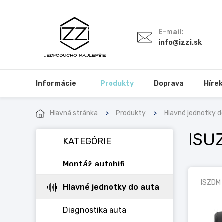
E-mail:
info@izzi.sk
Informácie
Produkty
Doprava
Híre
Hlavná stránka
Produkty
Hlavné jednotky d
ISU
KATEGÓRIE
Montáž autohifi
ISZDM
Hlavné jednotky do auta
Diagnostika auta