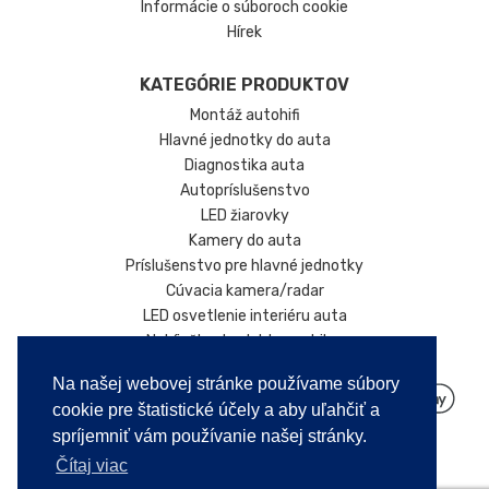
Informácie o súboroch cookie
Hírek
KATEGÓRIE PRODUKTOV
Montáž autohifi
Hlavné jednotky do auta
Diagnostika auta
Autopríslušenstvo
LED žiarovky
Kamery do auta
Príslušenstvo pre hlavné jednotky
Cúvacia kamera/radar
LED osvetlenie interiéru auta
Nabíjačky do elektromobilov
Na našej webovej stránke používame súbory
cookie pre štatistické účely a aby uľahčiť a
spríjemniť vám používanie našej stránky.
Čítaj viac