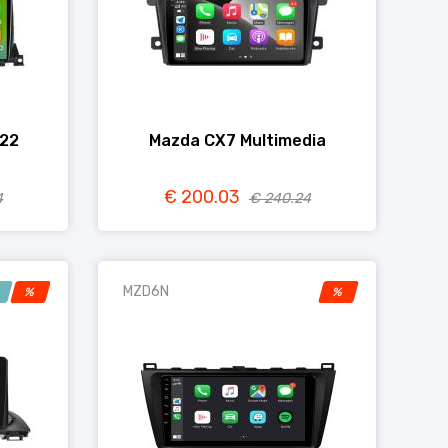
022
Mazda CX7 Multimedia
€ 200.03
4
€ 240.24
MZD6N
!
%
%