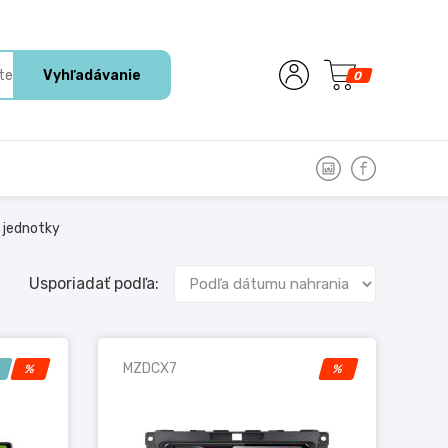
Vyhľadávanie
0
 jednotky
Usporiadať podľa:
MZDCX7
!
%
%