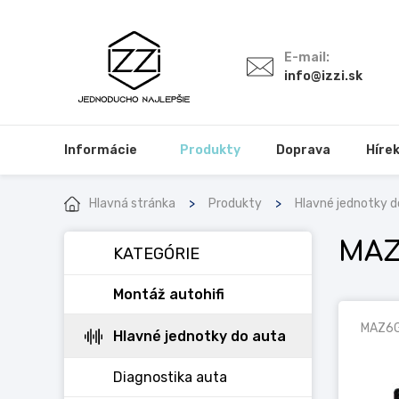
E-mail:
info@izzi.sk
Informácie
Produkty
Doprava
Híre
Hlavná stránka
Produkty
Hlavné jednotky d
MAZ
KATEGÓRIE
Montáž autohifi
MAZ6G
Hlavné jednotky do auta
Diagnostika auta