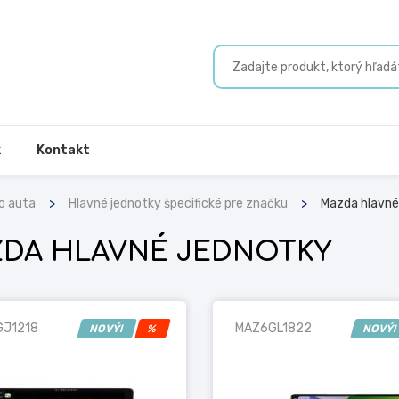
k
Kontakt
o auta
Hlavné jednotky špecifické pre značku
Mazda hlavné
DA HLAVNÉ JEDNOTKY
J1218
MAZ6GL1822
NOVÝ!
%
NOVÝ