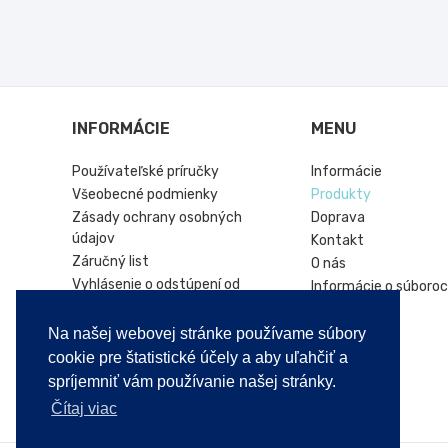
INFORMÁCIE
MENU
Používateľské príručky
Informácie
Všeobecné podmienky
Produkty
Zásady ochrany osobných
Doprava
údajov
Kontakt
Záručný list
O nás
Vyhlásenie o odstúpení od
Informácie o súboroc
zmluvy
Hírek
Online platforma riešenia sporov
Na našej webovej stránke používame súbory
Vrátenie produktu
cookie pre štatistické účely a aby uľahčiť a
spríjemniť vám používanie našej stránky.
Čítaj viac