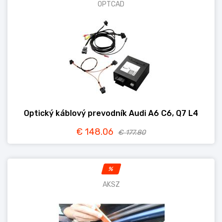
OPTCAD
Optický káblový prevodník Audi A6 C6, Q7 L4
€ 148.06
€ 177.80
%
AKSZ