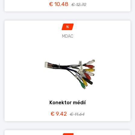
€ 10.48
€ 12.70
%
MDAC
Konektor médií
€ 9.42
€ 11.64