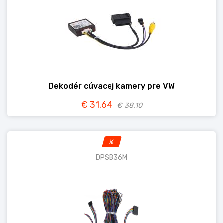
Dekodér cúvacej kamery pre VW
€ 31.64
€ 38.10
%
DPSB36M