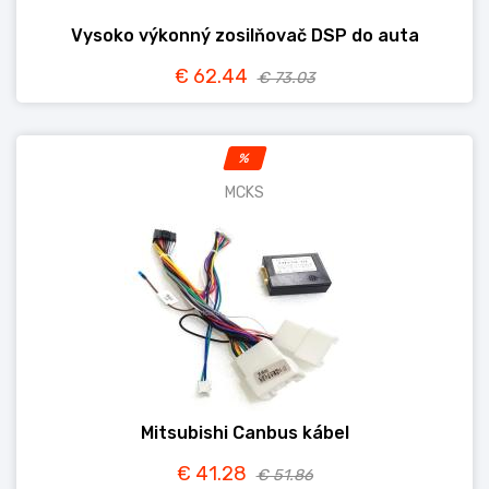
Vysoko výkonný zosilňovač DSP do auta
€ 62.44
€ 73.03
%
MCKS
Mitsubishi Canbus kábel
€ 41.28
€ 51.86