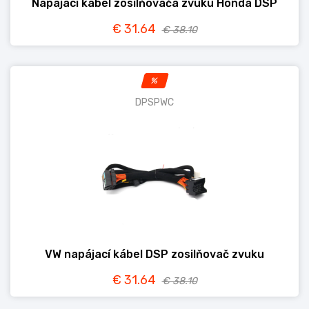
Napájací kábel zosilňovača zvuku Honda DSP
€ 31.64
€ 38.10
%
DPSPWC
VW napájací kábel DSP zosilňovač zvuku
€ 31.64
€ 38.10