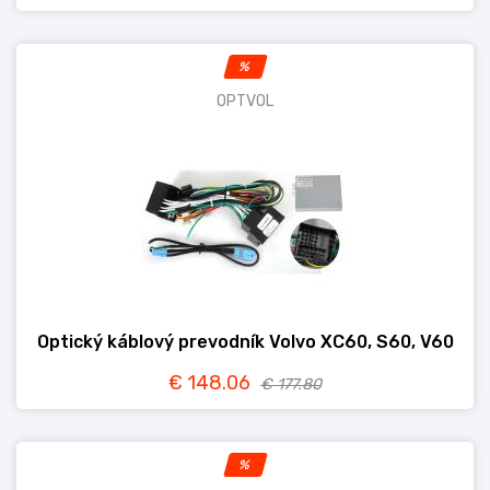
%
OPTVOL
Optický káblový prevodník Volvo XC60, S60, V60
€ 148.06
€ 177.80
%