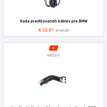
Sada predlžovacích káblov pre BMW
€ 52.81
€ 63.50
%
HNDDPS