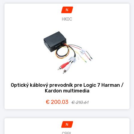
%
HKOC
Optický káblový prevodník pre Logic 7 Harman /
Kardon multimedia
€ 200.03
€ 210.61
%
CRPL