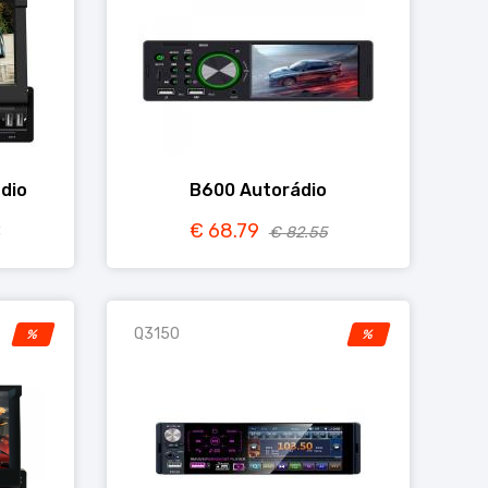
dio
B600 Autorádio
€ 68.79
€ 82.55
Q3150
%
%