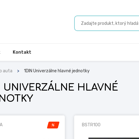
k
Kontakt
o auta
1DIN Univerzálne hlavné jednotky
N UNIVERZÁLNE HLAVNÉ
NOTKY
A
BSTR100
%