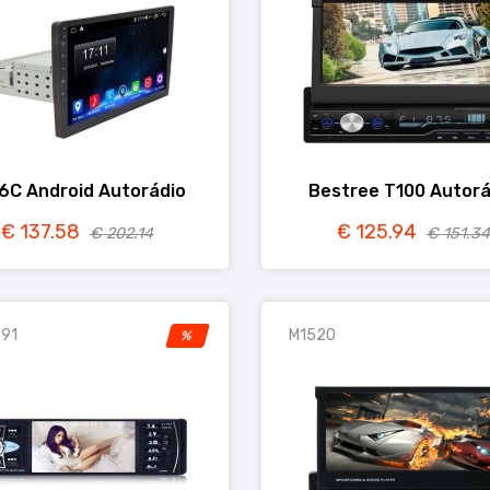
6C Android Autorádio
Bestree T100 Autorá
€ 137.58
€ 125.94
€ 202.14
€ 151.34
91
M1520
%