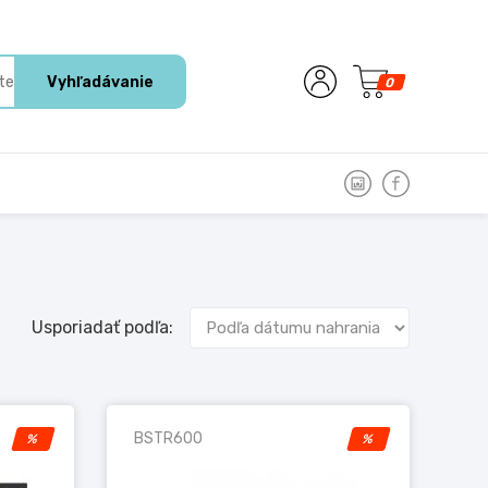
Vyhľadávanie
0
Usporiadať podľa:
BSTR600
%
%