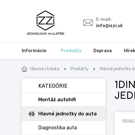
E-mail:
info@izzi.sk
Informácie
Produkty
Doprava
Híre
Hlavná stránka
Produkty
Hlavné jednotky d
1DI
KATEGÓRIE
JED
Montáž autohifi
Hlavné jednotky do auta
1006C
Diagnostika auta