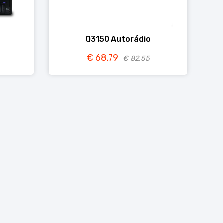
Q3150 Autorádio
€ 68.79
€ 82.55