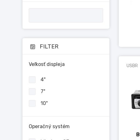
FILTER
Veľkosť displeja
USBR
4"
7"
10"
Operačný systém
B