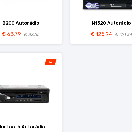
B200 Autorádio
M1520 Autorádio
€ 68.79
€ 125.94
€ 82.55
€ 151.34
%
luetooth Autorádio