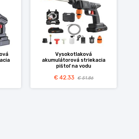
ková
Vysokotlaková
acia
akumulátorová striekacia
pištoľ na vodu
€ 42.33
€ 51.86