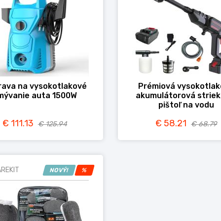
ava na vysokotlakové
Prémiová vysokotla
mývanie auta 1500W
akumulátorová striek
pištoľ na vodu
€ 111.13
€ 58.21
€ 125.94
€ 68.79
REKIT
NOVÝ!
%