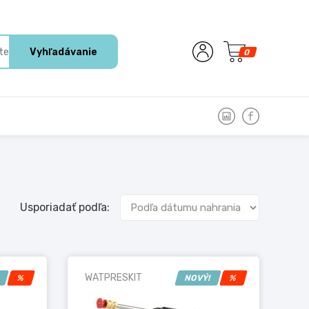
Vyhľadávanie
0
Usporiadať podľa:
WATPRESKIT
!
%
NOVÝ!
%