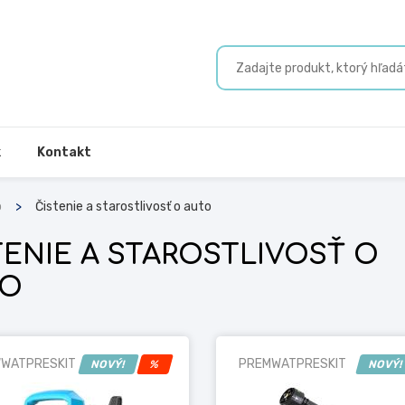
k
Kontakt
o
Čistenie a starostlivosť o auto
TENIE A STAROSTLIVOSŤ O
TO
WATPRESKIT
PREMWATPRESKIT
NOVÝ!
%
NOVÝ