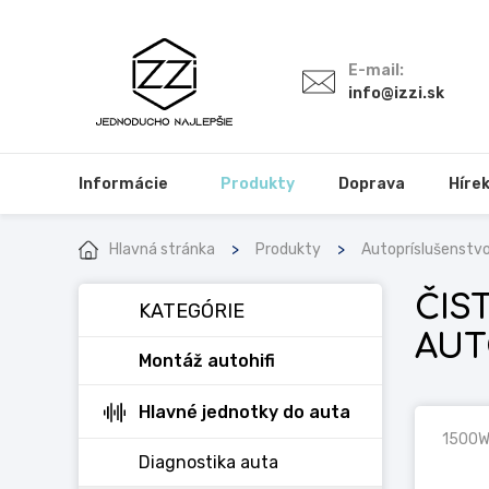
E-mail:
info@izzi.sk
Informácie
Produkty
Doprava
Híre
Hlavná stránka
Produkty
Autopríslušenstv
ČIS
KATEGÓRIE
AU
Montáž autohifi
Hlavné jednotky do auta
1500W
Diagnostika auta