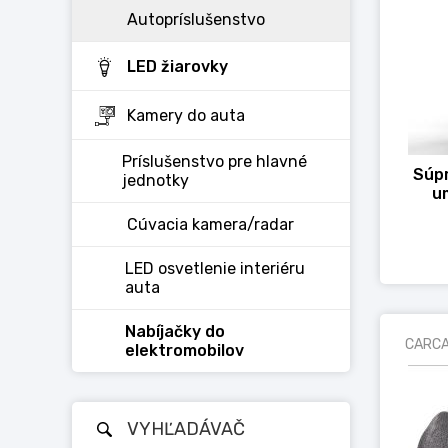
Autopríslušenstvo
LED žiarovky
Kamery do auta
Príslušenstvo pre hlavné
Súpr
jednotky
u
Cúvacia kamera/radar
LED osvetlenie interiéru
auta
Nabíjačky do
CARCA
elektromobilov
VYHĽADÁVAČ