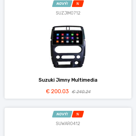
NOVÝ!
%
SUZJIM0712
Suzuki Jimny Multimedia
€ 200.03
€ 240.24
NOVÝ!
%
SUWAR0412