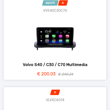
NOVÝ!
%
VVS40C30C70
Volvo S40 / C30 / C70 Multimedia
€ 200.03
€ 240.24
%
VLVXC6014