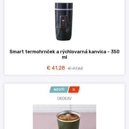
Smart termohrnček a rýchlovarná kanvica - 350
ml
€ 41.28
€ 47.63
NOVÝ!
%
OKOKAV