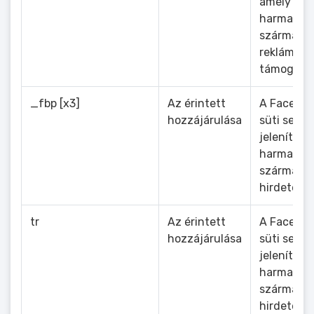
amely szá
harmadik f
származó
reklámszo
támogat.
_fbp [x3]
Az érintett
A Faceboo
hozzájárulása
süti segít
jelenít me
harmadik f
származó
hirdetések
tr
Az érintett
A Faceboo
hozzájárulása
süti segít
jelenít me
harmadik f
származó
hirdetések