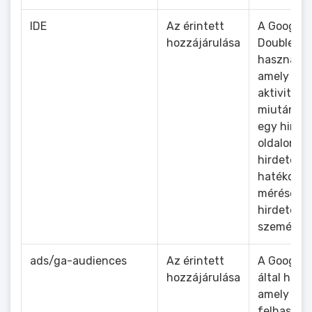
IDE
Az érintett
A Google
hozzájárulása
DoubleClic
használt s
amely a l
aktivitását
miután rá
egy hirdet
oldalon. C
hirdetése
hatékony
mérése és
hirdetése
személyre
ads/ga-audiences
Az érintett
A Google 
hozzájárulása
által haszn
amely a
felhaszná