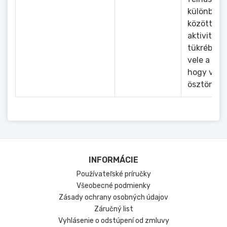
különböző
között mé
aktivitásá
tükrében v
vele a kap
hogy vásá
ösztönözz
INFORMÁCIE
Používateľské príručky
Všeobecné podmienky
Zásady ochrany osobných údajov
Záručný list
Vyhlásenie o odstúpení od zmluvy