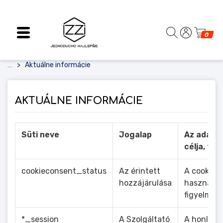
0
Aktuálne informácie
...
AKTUÁLNE INFORMÁCIE
Süti neve
Jogalap
Az adatk
célja, fun
cookieconsent_status
Az érintett
A cookie
hozzájárulása
használat
figyelmezt
*_session
A Szolgáltató
A honlap 