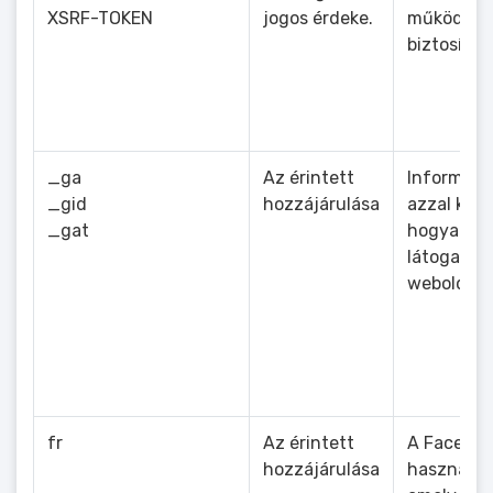
XSRF-TOKEN
jogos érdeke.
működésé
biztosítás
_ga
Az érintett
Informáci
_gid
hozzájárulása
azzal kapc
_gat
hogyan ha
látogatói
weboldalu
fr
Az érintett
A Facebook
hozzájárulása
használt s